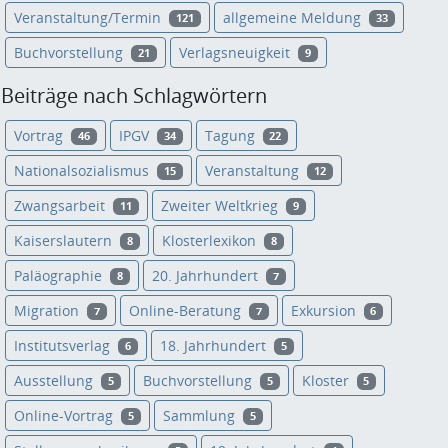
Veranstaltung/Termin
allgemeine Meldung
121
33
Buchvorstellung
Verlagsneuigkeit
21
9
Beiträge nach Schlagwörtern
Vortrag
IPGV
Tagung
46
34
22
Nationalsozialismus
Veranstaltung
15
12
Zwangsarbeit
Zweiter Weltkrieg
11
9
Kaiserslautern
Klosterlexikon
8
8
Paläographie
20. Jahrhundert
8
7
Migration
Online-Beratung
Exkursion
7
7
6
Institutsverlag
18. Jahrhundert
6
5
Ausstellung
Buchvorstellung
Kloster
5
5
5
Online-Vortrag
Sammlung
5
5