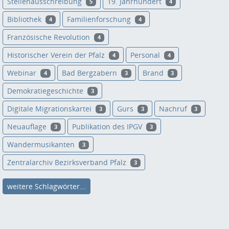
Stellenausschreibung
19. Jahrhundert
5
4
Bibliothek
Familienforschung
4
4
Französische Revolution
4
Historischer Verein der Pfalz
Personal
4
4
Webinar
Bad Bergzabern
Brand
4
3
3
Demokratiegeschichte
3
Digitale Migrationskartei
Gurs
Nachruf
3
3
3
Neuauflage
Publikation des IPGV
3
3
Wandermusikanten
3
Zentralarchiv Bezirksverband Pfalz
3
weitere Schlagwörter...