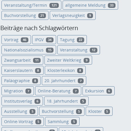
Veranstaltung/Termin
allgemeine Meldung
121
33
Buchvorstellung
Verlagsneuigkeit
21
9
Beiträge nach Schlagwörtern
Vortrag
IPGV
Tagung
46
34
22
Nationalsozialismus
Veranstaltung
15
12
Zwangsarbeit
Zweiter Weltkrieg
11
9
Kaiserslautern
Klosterlexikon
8
8
Paläographie
20. Jahrhundert
8
7
Migration
Online-Beratung
Exkursion
7
7
6
Institutsverlag
18. Jahrhundert
6
5
Ausstellung
Buchvorstellung
Kloster
5
5
5
Online-Vortrag
Sammlung
5
5