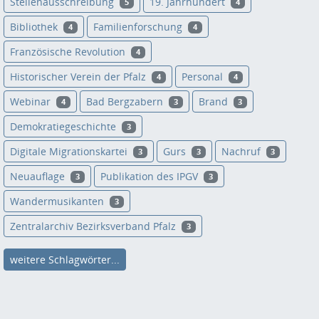
Stellenausschreibung
19. Jahrhundert
5
4
Bibliothek
Familienforschung
4
4
Französische Revolution
4
Historischer Verein der Pfalz
Personal
4
4
Webinar
Bad Bergzabern
Brand
4
3
3
Demokratiegeschichte
3
Digitale Migrationskartei
Gurs
Nachruf
3
3
3
Neuauflage
Publikation des IPGV
3
3
Wandermusikanten
3
Zentralarchiv Bezirksverband Pfalz
3
weitere Schlagwörter...