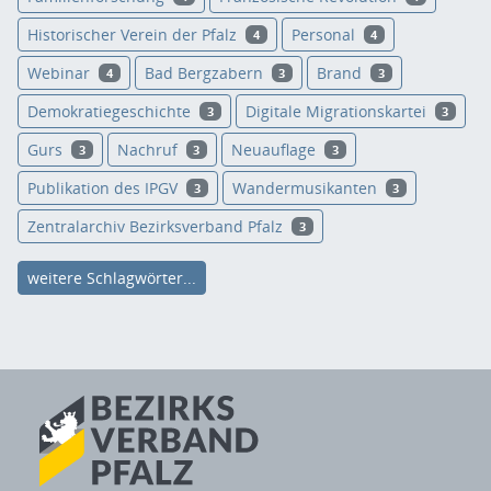
Historischer Verein der Pfalz
Personal
4
4
Webinar
Bad Bergzabern
Brand
4
3
3
Demokratiegeschichte
Digitale Migrationskartei
3
3
Gurs
Nachruf
Neuauflage
3
3
3
Publikation des IPGV
Wandermusikanten
3
3
Zentralarchiv Bezirksverband Pfalz
3
weitere Schlagwörter...