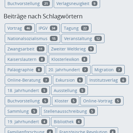
Buchvorstellung
Verlagsneuigkeit
21
9
Beiträge nach Schlagwörtern
Vortrag
IPGV
Tagung
46
34
22
Nationalsozialismus
Veranstaltung
15
12
Zwangsarbeit
Zweiter Weltkrieg
11
9
Kaiserslautern
Klosterlexikon
8
8
Paläographie
20. Jahrhundert
Migration
8
7
7
Online-Beratung
Exkursion
Institutsverlag
7
6
6
18. Jahrhundert
Ausstellung
5
5
Buchvorstellung
Kloster
Online-Vortrag
5
5
5
Sammlung
Stellenausschreibung
5
5
19. Jahrhundert
Bibliothek
4
4
Familienforschung
Französische Revolution
4
4