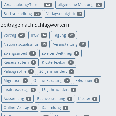
Veranstaltung/Termin
allgemeine Meldung
121
33
Buchvorstellung
Verlagsneuigkeit
21
9
Beiträge nach Schlagwörtern
Vortrag
IPGV
Tagung
46
34
22
Nationalsozialismus
Veranstaltung
15
12
Zwangsarbeit
Zweiter Weltkrieg
11
9
Kaiserslautern
Klosterlexikon
8
8
Paläographie
20. Jahrhundert
8
7
Migration
Online-Beratung
Exkursion
7
7
6
Institutsverlag
18. Jahrhundert
6
5
Ausstellung
Buchvorstellung
Kloster
5
5
5
Online-Vortrag
Sammlung
5
5