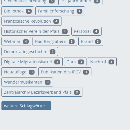
Stellenausschreibung
19. Jahrhundert
5
4
Bibliothek
Familienforschung
4
4
Französische Revolution
4
Historischer Verein der Pfalz
Personal
4
4
Webinar
Bad Bergzabern
Brand
4
3
3
Demokratiegeschichte
3
Digitale Migrationskartei
Gurs
Nachruf
3
3
3
Neuauflage
Publikation des IPGV
3
3
Wandermusikanten
3
Zentralarchiv Bezirksverband Pfalz
3
weitere Schlagwörter...