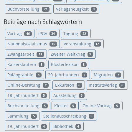
Buchvorstellung
Verlagsneuigkeit
21
9
Beiträge nach Schlagwörtern
Vortrag
IPGV
Tagung
46
34
22
Nationalsozialismus
Veranstaltung
15
12
Zwangsarbeit
Zweiter Weltkrieg
11
9
Kaiserslautern
Klosterlexikon
8
8
Paläographie
20. Jahrhundert
Migration
8
7
7
Online-Beratung
Exkursion
Institutsverlag
7
6
6
18. Jahrhundert
Ausstellung
5
5
Buchvorstellung
Kloster
Online-Vortrag
5
5
5
Sammlung
Stellenausschreibung
5
5
19. Jahrhundert
Bibliothek
4
4