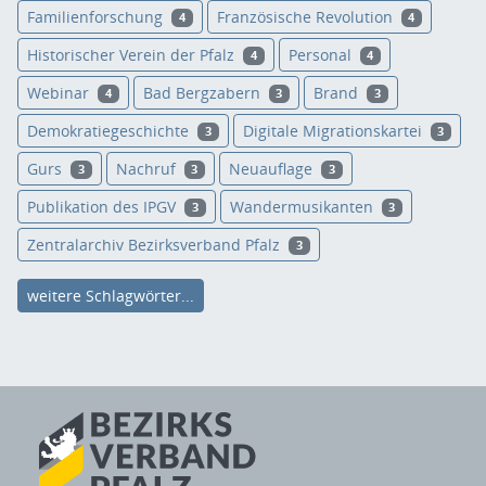
Familienforschung
Französische Revolution
4
4
Historischer Verein der Pfalz
Personal
4
4
Webinar
Bad Bergzabern
Brand
4
3
3
Demokratiegeschichte
Digitale Migrationskartei
3
3
Gurs
Nachruf
Neuauflage
3
3
3
Publikation des IPGV
Wandermusikanten
3
3
Zentralarchiv Bezirksverband Pfalz
3
weitere Schlagwörter...