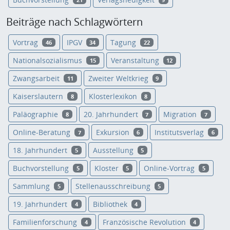
Beiträge nach Schlagwörtern
Vortrag
IPGV
Tagung
46
34
22
Nationalsozialismus
Veranstaltung
15
12
Zwangsarbeit
Zweiter Weltkrieg
11
9
Kaiserslautern
Klosterlexikon
8
8
Paläographie
20. Jahrhundert
Migration
8
7
7
Online-Beratung
Exkursion
Institutsverlag
7
6
6
18. Jahrhundert
Ausstellung
5
5
Buchvorstellung
Kloster
Online-Vortrag
5
5
5
Sammlung
Stellenausschreibung
5
5
19. Jahrhundert
Bibliothek
4
4
Familienforschung
Französische Revolution
4
4