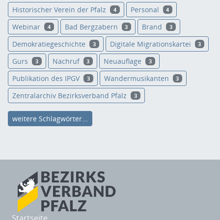
Historischer Verein der Pfalz
Personal
4
4
Webinar
Bad Bergzabern
Brand
4
3
3
Demokratiegeschichte
Digitale Migrationskartei
3
3
Gurs
Nachruf
Neuauflage
3
3
3
Publikation des IPGV
Wandermusikanten
3
3
Zentralarchiv Bezirksverband Pfalz
3
weitere Schlagwörter...
Startseite