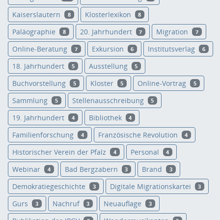
Kaiserslautern
Klosterlexikon
8
8
Paläographie
20. Jahrhundert
Migration
8
7
7
Online-Beratung
Exkursion
Institutsverlag
7
6
6
18. Jahrhundert
Ausstellung
5
5
Buchvorstellung
Kloster
Online-Vortrag
5
5
5
Sammlung
Stellenausschreibung
5
5
19. Jahrhundert
Bibliothek
4
4
Familienforschung
Französische Revolution
4
4
Historischer Verein der Pfalz
Personal
4
4
Webinar
Bad Bergzabern
Brand
4
3
3
Demokratiegeschichte
Digitale Migrationskartei
3
3
Gurs
Nachruf
Neuauflage
3
3
3