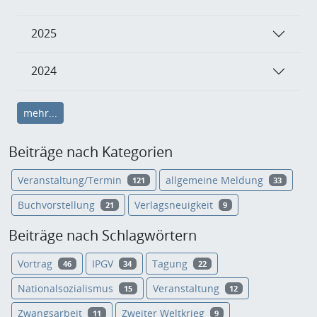
2025
2024
mehr...
Beiträge nach Kategorien
Veranstaltung/Termin
allgemeine Meldung
121
33
Buchvorstellung
Verlagsneuigkeit
21
9
Beiträge nach Schlagwörtern
Vortrag
IPGV
Tagung
46
34
22
Nationalsozialismus
Veranstaltung
15
12
Zwangsarbeit
Zweiter Weltkrieg
11
9