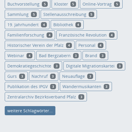
Buchvorstellung
Kloster
Online-Vortrag
5
5
5
Sammlung
Stellenausschreibung
5
5
19. Jahrhundert
Bibliothek
4
4
Familienforschung
Französische Revolution
4
4
Historischer Verein der Pfalz
Personal
4
4
Webinar
Bad Bergzabern
Brand
4
3
3
Demokratiegeschichte
Digitale Migrationskartei
3
3
Gurs
Nachruf
Neuauflage
3
3
3
Publikation des IPGV
Wandermusikanten
3
3
Zentralarchiv Bezirksverband Pfalz
3
weitere Schlagwörter...