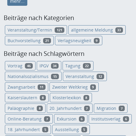
mehr...
Beiträge nach Kategorien
Veranstaltung/Termin
allgemeine Meldung
121
33
Buchvorstellung
Verlagsneuigkeit
21
9
Beiträge nach Schlagwörtern
Vortrag
IPGV
Tagung
46
34
22
Nationalsozialismus
Veranstaltung
15
12
Zwangsarbeit
Zweiter Weltkrieg
11
9
Kaiserslautern
Klosterlexikon
8
8
Paläographie
20. Jahrhundert
Migration
8
7
7
Online-Beratung
Exkursion
Institutsverlag
7
6
6
18. Jahrhundert
Ausstellung
5
5