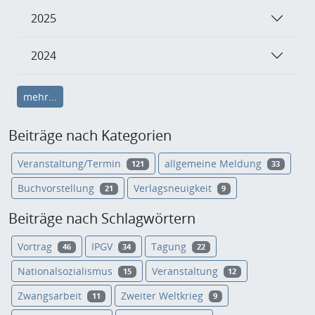
2025
2024
mehr...
Beiträge nach Kategorien
Veranstaltung/Termin
allgemeine Meldung
121
33
Buchvorstellung
Verlagsneuigkeit
21
9
Beiträge nach Schlagwörtern
Vortrag
IPGV
Tagung
46
34
22
Nationalsozialismus
Veranstaltung
15
12
Zwangsarbeit
Zweiter Weltkrieg
11
9