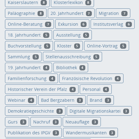
Kaiserslautern
Klosterlexikon
8
8
Paläographie
20. Jahrhundert
Migration
8
7
7
Online-Beratung
Exkursion
Institutsverlag
7
6
6
18. Jahrhundert
Ausstellung
5
5
Buchvorstellung
Kloster
Online-Vortrag
5
5
5
Sammlung
Stellenausschreibung
5
5
19. Jahrhundert
Bibliothek
4
4
Familienforschung
Französische Revolution
4
4
Historischer Verein der Pfalz
Personal
4
4
Webinar
Bad Bergzabern
Brand
4
3
3
Demokratiegeschichte
Digitale Migrationskartei
3
3
Gurs
Nachruf
Neuauflage
3
3
3
Publikation des IPGV
Wandermusikanten
3
3