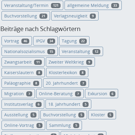
Veranstaltung/Termin
allgemeine Meldung
121
33
Buchvorstellung
Verlagsneuigkeit
21
9
Beiträge nach Schlagwörtern
Vortrag
IPGV
Tagung
46
34
22
Nationalsozialismus
Veranstaltung
15
12
Zwangsarbeit
Zweiter Weltkrieg
11
9
Kaiserslautern
Klosterlexikon
8
8
Paläographie
20. Jahrhundert
8
7
Migration
Online-Beratung
Exkursion
7
7
6
Institutsverlag
18. Jahrhundert
6
5
Ausstellung
Buchvorstellung
Kloster
5
5
5
Online-Vortrag
Sammlung
5
5