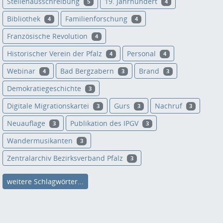
Stellenausschreibung
19. Jahrhundert
5
4
Bibliothek
Familienforschung
4
4
Französische Revolution
4
Historischer Verein der Pfalz
Personal
4
4
Webinar
Bad Bergzabern
Brand
4
3
3
Demokratiegeschichte
3
Digitale Migrationskartei
Gurs
Nachruf
3
3
3
Neuauflage
Publikation des IPGV
3
3
Wandermusikanten
3
Zentralarchiv Bezirksverband Pfalz
3
weitere Schlagwörter...