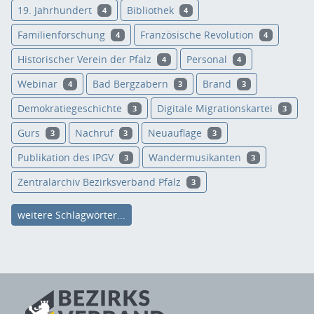
19. Jahrhundert
Bibliothek
4
4
Familienforschung
Französische Revolution
4
4
Historischer Verein der Pfalz
Personal
4
4
Webinar
Bad Bergzabern
Brand
4
3
3
Demokratiegeschichte
Digitale Migrationskartei
3
3
Gurs
Nachruf
Neuauflage
3
3
3
Publikation des IPGV
Wandermusikanten
3
3
Zentralarchiv Bezirksverband Pfalz
3
weitere Schlagwörter...