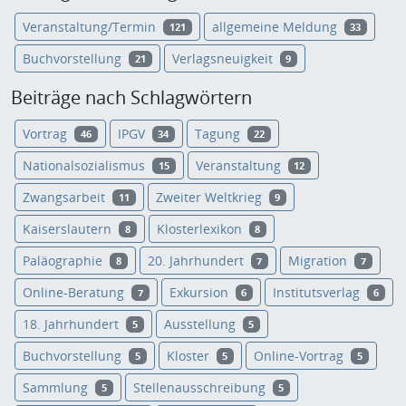
Veranstaltung/Termin
allgemeine Meldung
121
33
Buchvorstellung
Verlagsneuigkeit
21
9
Beiträge nach Schlagwörtern
Vortrag
IPGV
Tagung
46
34
22
Nationalsozialismus
Veranstaltung
15
12
Zwangsarbeit
Zweiter Weltkrieg
11
9
Kaiserslautern
Klosterlexikon
8
8
Paläographie
20. Jahrhundert
Migration
8
7
7
Online-Beratung
Exkursion
Institutsverlag
7
6
6
18. Jahrhundert
Ausstellung
5
5
Buchvorstellung
Kloster
Online-Vortrag
5
5
5
Sammlung
Stellenausschreibung
5
5