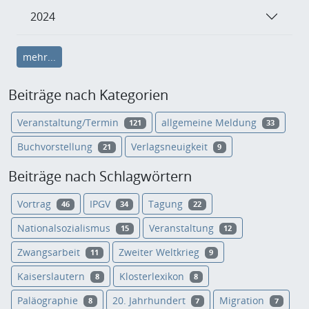
2024
mehr...
Beiträge nach Kategorien
Veranstaltung/Termin
allgemeine Meldung
121
33
Buchvorstellung
Verlagsneuigkeit
21
9
Beiträge nach Schlagwörtern
Vortrag
IPGV
Tagung
46
34
22
Nationalsozialismus
Veranstaltung
15
12
Zwangsarbeit
Zweiter Weltkrieg
11
9
Kaiserslautern
Klosterlexikon
8
8
Paläographie
20. Jahrhundert
Migration
8
7
7