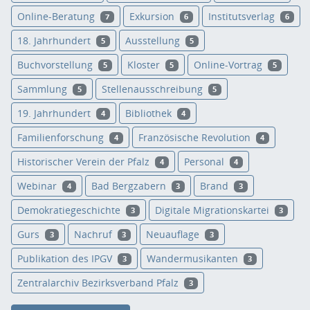
Online-Beratung
Exkursion
Institutsverlag
7
6
6
18. Jahrhundert
Ausstellung
5
5
Buchvorstellung
Kloster
Online-Vortrag
5
5
5
Sammlung
Stellenausschreibung
5
5
19. Jahrhundert
Bibliothek
4
4
Familienforschung
Französische Revolution
4
4
Historischer Verein der Pfalz
Personal
4
4
Webinar
Bad Bergzabern
Brand
4
3
3
Demokratiegeschichte
Digitale Migrationskartei
3
3
Gurs
Nachruf
Neuauflage
3
3
3
Publikation des IPGV
Wandermusikanten
3
3
Zentralarchiv Bezirksverband Pfalz
3