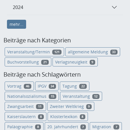
2024
mehr...
Beiträge nach Kategorien
Veranstaltung/Termin
allgemeine Meldung
121
33
Buchvorstellung
Verlagsneuigkeit
21
9
Beiträge nach Schlagwörtern
Vortrag
IPGV
Tagung
46
34
22
Nationalsozialismus
Veranstaltung
15
12
Zwangsarbeit
Zweiter Weltkrieg
11
9
Kaiserslautern
Klosterlexikon
8
8
Paläographie
20. Jahrhundert
Migration
8
7
7