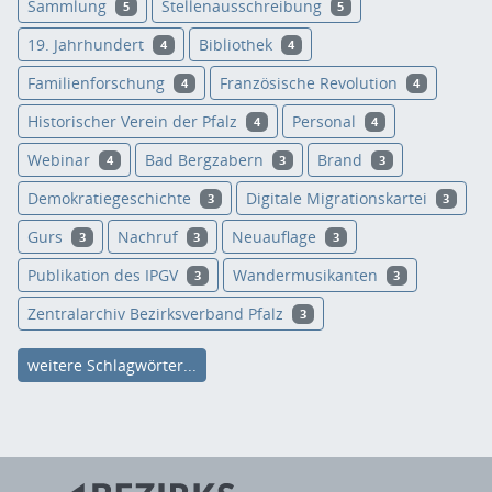
Sammlung
Stellenausschreibung
5
5
19. Jahrhundert
Bibliothek
4
4
Familienforschung
Französische Revolution
4
4
Historischer Verein der Pfalz
Personal
4
4
Webinar
Bad Bergzabern
Brand
4
3
3
Demokratiegeschichte
Digitale Migrationskartei
3
3
Gurs
Nachruf
Neuauflage
3
3
3
Publikation des IPGV
Wandermusikanten
3
3
Zentralarchiv Bezirksverband Pfalz
3
weitere Schlagwörter...