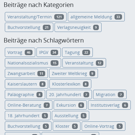
Beiträge nach Kategorien
Veranstaltung/Termin
allgemeine Meldung
121
33
Buchvorstellung
Verlagsneuigkeit
21
9
Beiträge nach Schlagwörtern
Vortrag
IPGV
Tagung
46
34
22
Nationalsozialismus
Veranstaltung
15
12
Zwangsarbeit
Zweiter Weltkrieg
11
9
Kaiserslautern
Klosterlexikon
8
8
Paläographie
20. Jahrhundert
Migration
8
7
7
Online-Beratung
Exkursion
Institutsverlag
7
6
6
18. Jahrhundert
Ausstellung
5
5
Buchvorstellung
Kloster
Online-Vortrag
5
5
5