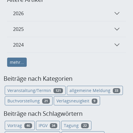
2026
2025
2024
mehr...
Beiträge nach Kategorien
Veranstaltung/Termin
allgemeine Meldung
121
33
Buchvorstellung
Verlagsneuigkeit
21
9
Beiträge nach Schlagwörtern
Vortrag
IPGV
Tagung
46
34
22