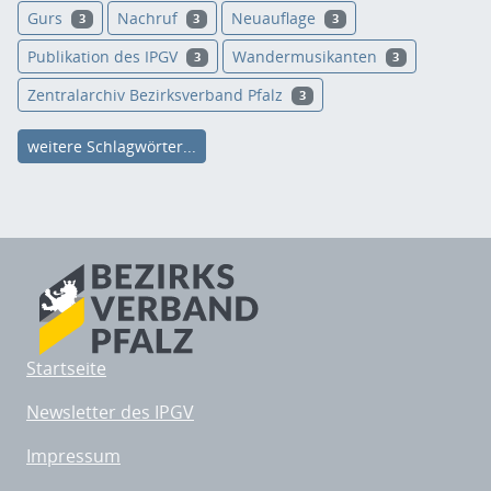
Gurs
Nachruf
Neuauflage
3
3
3
Publikation des IPGV
Wandermusikanten
3
3
Zentralarchiv Bezirksverband Pfalz
3
weitere Schlagwörter...
Startseite
Newsletter des IPGV
Impressum