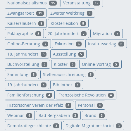
Nationalsozialismus
Veranstaltung
15
12
Zwangsarbeit
Zweiter Weltkrieg
11
9
Kaiserslautern
Klosterlexikon
8
8
Paläographie
20. Jahrhundert
Migration
8
7
7
Online-Beratung
Exkursion
Institutsverlag
7
6
6
18. Jahrhundert
Ausstellung
5
5
Buchvorstellung
Kloster
Online-Vortrag
5
5
5
Sammlung
Stellenausschreibung
5
5
19. Jahrhundert
Bibliothek
4
4
Familienforschung
Französische Revolution
4
4
Historischer Verein der Pfalz
Personal
4
4
Webinar
Bad Bergzabern
Brand
4
3
3
Demokratiegeschichte
Digitale Migrationskartei
3
3