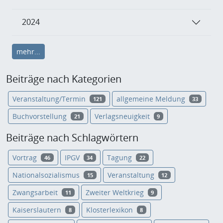
2024
mehr...
Beiträge nach Kategorien
Veranstaltung/Termin
allgemeine Meldung
121
33
Buchvorstellung
Verlagsneuigkeit
21
9
Beiträge nach Schlagwörtern
Vortrag
IPGV
Tagung
46
34
22
Nationalsozialismus
Veranstaltung
15
12
Zwangsarbeit
Zweiter Weltkrieg
11
9
Kaiserslautern
Klosterlexikon
8
8