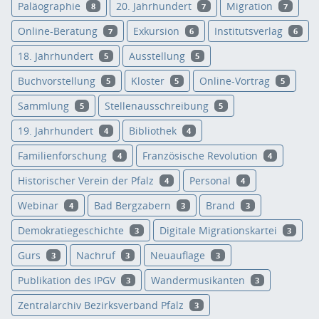
Paläographie
20. Jahrhundert
Migration
8
7
7
Online-Beratung
Exkursion
Institutsverlag
7
6
6
18. Jahrhundert
Ausstellung
5
5
Buchvorstellung
Kloster
Online-Vortrag
5
5
5
Sammlung
Stellenausschreibung
5
5
19. Jahrhundert
Bibliothek
4
4
Familienforschung
Französische Revolution
4
4
Historischer Verein der Pfalz
Personal
4
4
Webinar
Bad Bergzabern
Brand
4
3
3
Demokratiegeschichte
Digitale Migrationskartei
3
3
Gurs
Nachruf
Neuauflage
3
3
3
Publikation des IPGV
Wandermusikanten
3
3
Zentralarchiv Bezirksverband Pfalz
3