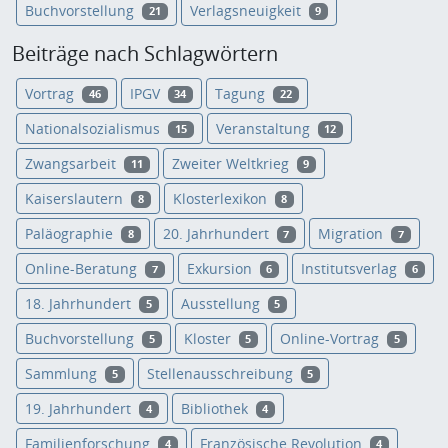
Buchvorstellung
Verlagsneuigkeit
21
9
Beiträge nach Schlagwörtern
Vortrag
IPGV
Tagung
46
34
22
Nationalsozialismus
Veranstaltung
15
12
Zwangsarbeit
Zweiter Weltkrieg
11
9
Kaiserslautern
Klosterlexikon
8
8
Paläographie
20. Jahrhundert
Migration
8
7
7
Online-Beratung
Exkursion
Institutsverlag
7
6
6
18. Jahrhundert
Ausstellung
5
5
Buchvorstellung
Kloster
Online-Vortrag
5
5
5
Sammlung
Stellenausschreibung
5
5
19. Jahrhundert
Bibliothek
4
4
Familienforschung
Französische Revolution
4
4