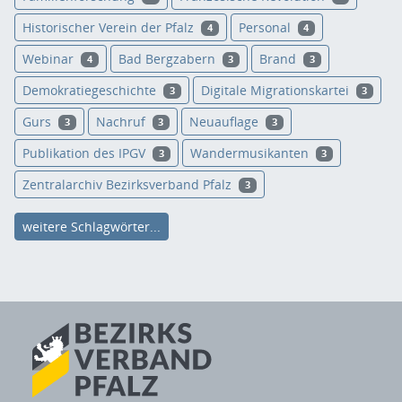
Historischer Verein der Pfalz
Personal
4
4
Webinar
Bad Bergzabern
Brand
4
3
3
Demokratiegeschichte
Digitale Migrationskartei
3
3
Gurs
Nachruf
Neuauflage
3
3
3
Publikation des IPGV
Wandermusikanten
3
3
Zentralarchiv Bezirksverband Pfalz
3
weitere Schlagwörter...