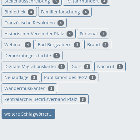
Stellenausschreibung
19. Jahrhundert
5
4
Bibliothek
Familienforschung
4
4
Französische Revolution
4
Historischer Verein der Pfalz
Personal
4
4
Webinar
Bad Bergzabern
Brand
4
3
3
Demokratiegeschichte
3
Digitale Migrationskartei
Gurs
Nachruf
3
3
3
Neuauflage
Publikation des IPGV
3
3
Wandermusikanten
3
Zentralarchiv Bezirksverband Pfalz
3
weitere Schlagwörter...