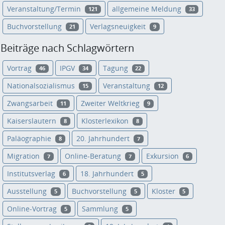
Veranstaltung/Termin
allgemeine Meldung
121
33
Buchvorstellung
Verlagsneuigkeit
21
9
Beiträge nach Schlagwörtern
Vortrag
IPGV
Tagung
46
34
22
Nationalsozialismus
Veranstaltung
15
12
Zwangsarbeit
Zweiter Weltkrieg
11
9
Kaiserslautern
Klosterlexikon
8
8
Paläographie
20. Jahrhundert
8
7
Migration
Online-Beratung
Exkursion
7
7
6
Institutsverlag
18. Jahrhundert
6
5
Ausstellung
Buchvorstellung
Kloster
5
5
5
Online-Vortrag
Sammlung
5
5