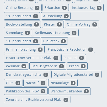
Online-Beratung
Exkursion
Institutsverlag
7
6
6
18. Jahrhundert
Ausstellung
5
5
Buchvorstellung
Kloster
Online-Vortrag
5
5
5
Sammlung
Stellenausschreibung
5
5
19. Jahrhundert
Bibliothek
4
4
Familienforschung
Französische Revolution
4
4
Historischer Verein der Pfalz
Personal
4
4
Webinar
Bad Bergzabern
Brand
4
3
3
Demokratiegeschichte
Digitale Migrationskartei
3
3
Gurs
Nachruf
Neuauflage
3
3
3
Publikation des IPGV
Wandermusikanten
3
3
Zentralarchiv Bezirksverband Pfalz
3