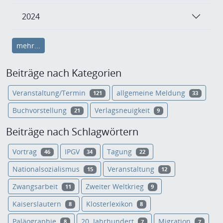
2024
mehr...
Beiträge nach Kategorien
Veranstaltung/Termin
allgemeine Meldung
121
33
Buchvorstellung
Verlagsneuigkeit
21
9
Beiträge nach Schlagwörtern
Vortrag
IPGV
Tagung
46
34
22
Nationalsozialismus
Veranstaltung
15
12
Zwangsarbeit
Zweiter Weltkrieg
11
9
Kaiserslautern
Klosterlexikon
8
8
Paläographie
20. Jahrhundert
Migration
8
7
7