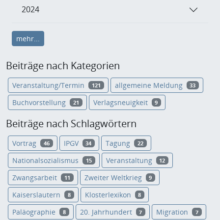
2024
mehr...
Beiträge nach Kategorien
Veranstaltung/Termin
allgemeine Meldung
121
33
Buchvorstellung
Verlagsneuigkeit
21
9
Beiträge nach Schlagwörtern
Vortrag
IPGV
Tagung
46
34
22
Nationalsozialismus
Veranstaltung
15
12
Zwangsarbeit
Zweiter Weltkrieg
11
9
Kaiserslautern
Klosterlexikon
8
8
Paläographie
20. Jahrhundert
Migration
8
7
7