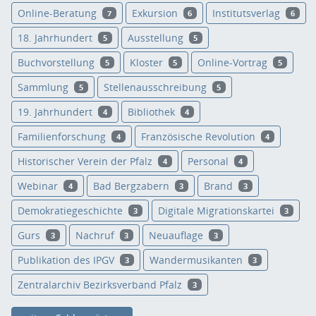
Online-Beratung
Exkursion
Institutsverlag
7
6
6
18. Jahrhundert
Ausstellung
5
5
Buchvorstellung
Kloster
Online-Vortrag
5
5
5
Sammlung
Stellenausschreibung
5
5
19. Jahrhundert
Bibliothek
4
4
Familienforschung
Französische Revolution
4
4
Historischer Verein der Pfalz
Personal
4
4
Webinar
Bad Bergzabern
Brand
4
3
3
Demokratiegeschichte
Digitale Migrationskartei
3
3
Gurs
Nachruf
Neuauflage
3
3
3
Publikation des IPGV
Wandermusikanten
3
3
Zentralarchiv Bezirksverband Pfalz
3