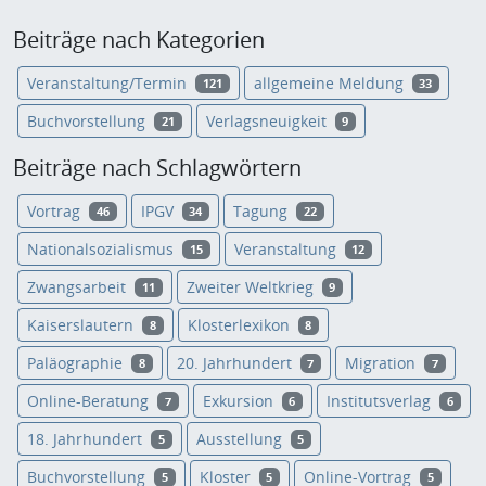
Beiträge nach Kategorien
Veranstaltung/Termin
allgemeine Meldung
121
33
Buchvorstellung
Verlagsneuigkeit
21
9
Beiträge nach Schlagwörtern
Vortrag
IPGV
Tagung
46
34
22
Nationalsozialismus
Veranstaltung
15
12
Zwangsarbeit
Zweiter Weltkrieg
11
9
Kaiserslautern
Klosterlexikon
8
8
Paläographie
20. Jahrhundert
Migration
8
7
7
Online-Beratung
Exkursion
Institutsverlag
7
6
6
18. Jahrhundert
Ausstellung
5
5
Buchvorstellung
Kloster
Online-Vortrag
5
5
5