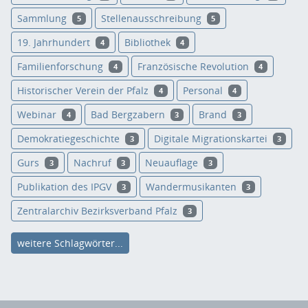
Sammlung
Stellenausschreibung
5
5
19. Jahrhundert
Bibliothek
4
4
Familienforschung
Französische Revolution
4
4
Historischer Verein der Pfalz
Personal
4
4
Webinar
Bad Bergzabern
Brand
4
3
3
Demokratiegeschichte
Digitale Migrationskartei
3
3
Gurs
Nachruf
Neuauflage
3
3
3
Publikation des IPGV
Wandermusikanten
3
3
Zentralarchiv Bezirksverband Pfalz
3
weitere Schlagwörter...