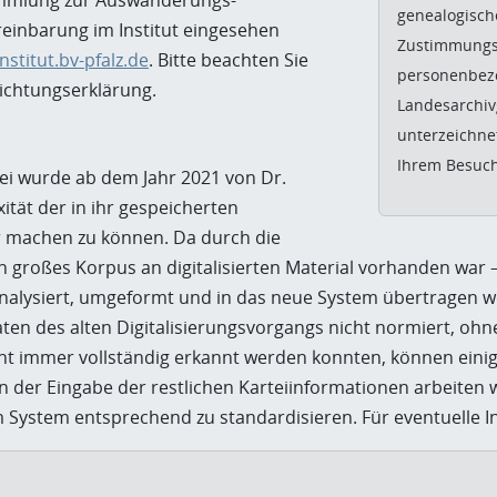
sammlung zur Auswanderungs-
genealogisch
einbarung im Institut eingesehen
Zustimmungs-
stitut.bv-pfalz.de
. Bitte beachten Sie
personenbezo
ichtungserklärung.
Landesarchivg
unterzeichne
Ihrem Besuch
tei wurde ab dem Jahr 2021 von Dr.
ität der in ihr gespeicherten
r machen zu können. Da durch die
 großes Korpus an digitalisierten Material vorhanden war –
nalysiert, umgeformt und in das neue System übertragen wer
 Daten des alten Digitalisierungsvorgangs nicht normiert, o
 immer vollständig erkannt werden konnten, können einig
der Eingabe der restlichen Karteiinformationen arbeiten w
System entsprechend zu standardisieren. Für eventuelle In