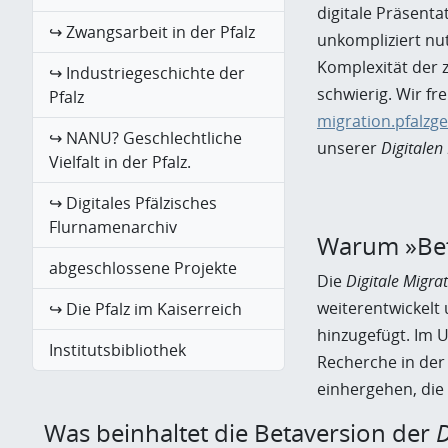
digitale Präsent
↪ Zwangsarbeit in der Pfalz
unkompliziert nu
Komplexität der 
↪ Industriegeschichte der
schwierig. Wir f
Pfalz
migration.pfalzg
↪ NANU? Geschlechtliche
unserer
Digitalen
Vielfalt in der Pfalz.
↪ Digitales Pfälzisches
Flurnamenarchiv
Warum »Bet
abgeschlossene Projekte
Die
Digitale Migra
weiterentwickelt
↪ Die Pfalz im Kaiserreich
hinzugefügt. Im U
Institutsbibliothek
Recherche in de
einhergehen, die 
Was beinhaltet die Betaversion der
D