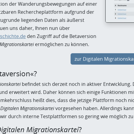
ation der Wanderungsbewegungen auf einer
tzbaren Rechercheplattform aufgrund der
zugrunde liegenden Daten als äußerst
reuen uns daher, Ihnen nun über
eschichte.de
den Zugriff auf die Betaversion
 Migrationskartei
ermöglichen zu können.
zur Digitalen Migrationska
aversion«?
tionskartei
befindet sich derzeit noch in aktiver Entwicklung.
 und erweitert wird. Daher können sich einige Funktionen m
mkehrschluss heißt dies, dass die jetzige Plattform noch nich
r
Digitalen Migrationskartei
vorgesehen haben. Allerdings kann
wir durch interne Testplattformen so gering wie möglich zu
igitalen Migrationskartei
?