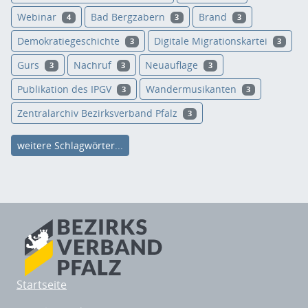
Webinar
Bad Bergzabern
Brand
4
3
3
Demokratiegeschichte
Digitale Migrationskartei
3
3
Gurs
Nachruf
Neuauflage
3
3
3
Publikation des IPGV
Wandermusikanten
3
3
Zentralarchiv Bezirksverband Pfalz
3
weitere Schlagwörter...
Startseite