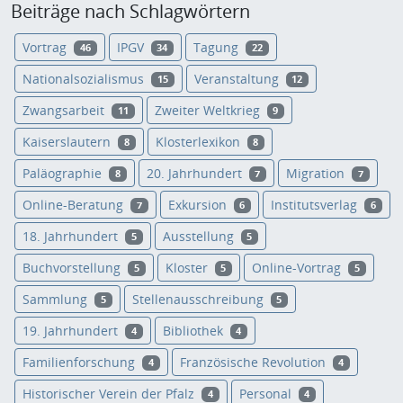
Beiträge nach Schlagwörtern
Vortrag
IPGV
Tagung
46
34
22
Nationalsozialismus
Veranstaltung
15
12
Zwangsarbeit
Zweiter Weltkrieg
11
9
Kaiserslautern
Klosterlexikon
8
8
Paläographie
20. Jahrhundert
Migration
8
7
7
Online-Beratung
Exkursion
Institutsverlag
7
6
6
18. Jahrhundert
Ausstellung
5
5
Buchvorstellung
Kloster
Online-Vortrag
5
5
5
Sammlung
Stellenausschreibung
5
5
19. Jahrhundert
Bibliothek
4
4
Familienforschung
Französische Revolution
4
4
Historischer Verein der Pfalz
Personal
4
4