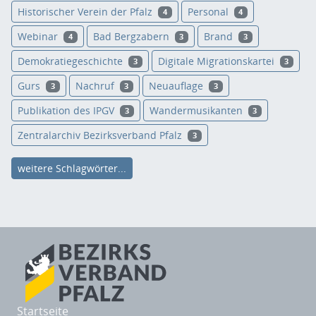
Historischer Verein der Pfalz
Personal
4
4
Webinar
Bad Bergzabern
Brand
4
3
3
Demokratiegeschichte
Digitale Migrationskartei
3
3
Gurs
Nachruf
Neuauflage
3
3
3
Publikation des IPGV
Wandermusikanten
3
3
Zentralarchiv Bezirksverband Pfalz
3
weitere Schlagwörter...
Startseite