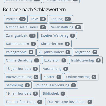
Beiträge nach Schlagwörtern
Vortrag
IPGV
Tagung
46
34
22
Nationalsozialismus
Veranstaltung
15
12
Zwangsarbeit
Zweiter Weltkrieg
11
9
Kaiserslautern
Klosterlexikon
8
8
Paläographie
20. Jahrhundert
Migration
8
7
7
Online-Beratung
Exkursion
Institutsverlag
7
6
6
18. Jahrhundert
Ausstellung
5
5
Buchvorstellung
Kloster
Online-Vortrag
5
5
5
Sammlung
Stellenausschreibung
5
5
19. Jahrhundert
Bibliothek
4
4
Familienforschung
Französische Revolution
4
4