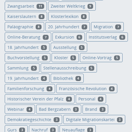
Zwangsarbeit
Zweiter Weltkrieg
11
9
Kaiserslautern
Klosterlexikon
8
8
Paläographie
20. Jahrhundert
Migration
8
7
7
Online-Beratung
Exkursion
Institutsverlag
7
6
6
18. Jahrhundert
Ausstellung
5
5
Buchvorstellung
Kloster
Online-Vortrag
5
5
5
Sammlung
Stellenausschreibung
5
5
19. Jahrhundert
Bibliothek
4
4
Familienforschung
Französische Revolution
4
4
Historischer Verein der Pfalz
Personal
4
4
Webinar
Bad Bergzabern
Brand
4
3
3
Demokratiegeschichte
Digitale Migrationskartei
3
3
Gurs
Nachruf
Neuauflage
3
3
3