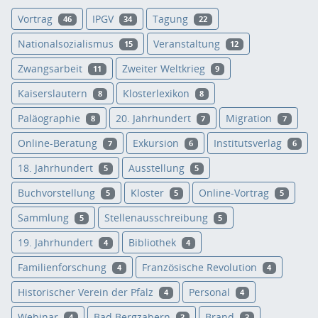
Vortrag
IPGV
Tagung
46
34
22
Nationalsozialismus
Veranstaltung
15
12
Zwangsarbeit
Zweiter Weltkrieg
11
9
Kaiserslautern
Klosterlexikon
8
8
Paläographie
20. Jahrhundert
Migration
8
7
7
Online-Beratung
Exkursion
Institutsverlag
7
6
6
18. Jahrhundert
Ausstellung
5
5
Buchvorstellung
Kloster
Online-Vortrag
5
5
5
Sammlung
Stellenausschreibung
5
5
19. Jahrhundert
Bibliothek
4
4
Familienforschung
Französische Revolution
4
4
Historischer Verein der Pfalz
Personal
4
4
Webinar
Bad Bergzabern
Brand
4
3
3