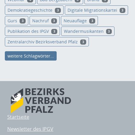
Demokratiegeschichte
Digitale Migrationskartei
3
3
Gurs
Nachruf
Neuauflage
3
3
3
Publikation des IPGV
Wandermusikanten
3
3
Zentralarchiv Bezirksverband Pfalz
3
weitere Schlagwörter...
Startseite
Newsletter des IPGV