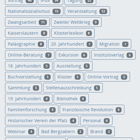
Vortrag
IPGV
Tagung
46
34
22
Nationalsozialismus
Veranstaltung
15
12
Zwangsarbeit
Zweiter Weltkrieg
11
9
Kaiserslautern
Klosterlexikon
8
8
Paläographie
20. Jahrhundert
Migration
8
7
7
Online-Beratung
Exkursion
Institutsverlag
7
6
6
18. Jahrhundert
Ausstellung
5
5
Buchvorstellung
Kloster
Online-Vortrag
5
5
5
Sammlung
Stellenausschreibung
5
5
19. Jahrhundert
Bibliothek
4
4
Familienforschung
Französische Revolution
4
4
Historischer Verein der Pfalz
Personal
4
4
Webinar
Bad Bergzabern
Brand
4
3
3