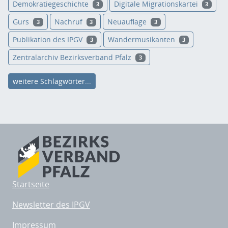
Demokratiegeschichte
Digitale Migrationskartei
3
3
Gurs
Nachruf
Neuauflage
3
3
3
Publikation des IPGV
Wandermusikanten
3
3
Zentralarchiv Bezirksverband Pfalz
3
weitere Schlagwörter...
Startseite
Newsletter des IPGV
Impressum