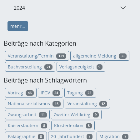
2024
mehr...
Beiträge nach Kategorien
Veranstaltung/Termin
allgemeine Meldung
121
33
Buchvorstellung
Verlagsneuigkeit
21
9
Beiträge nach Schlagwörtern
Vortrag
IPGV
Tagung
46
34
22
Nationalsozialismus
Veranstaltung
15
12
Zwangsarbeit
Zweiter Weltkrieg
11
9
Kaiserslautern
Klosterlexikon
8
8
Paläographie
20. Jahrhundert
Migration
8
7
7