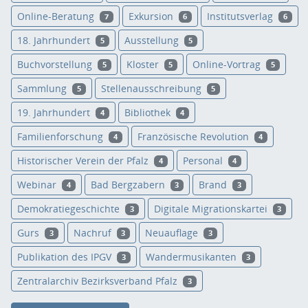
Online-Beratung
Exkursion
Institutsverlag
7
6
6
18. Jahrhundert
Ausstellung
5
5
Buchvorstellung
Kloster
Online-Vortrag
5
5
5
Sammlung
Stellenausschreibung
5
5
19. Jahrhundert
Bibliothek
4
4
Familienforschung
Französische Revolution
4
4
Historischer Verein der Pfalz
Personal
4
4
Webinar
Bad Bergzabern
Brand
4
3
3
Demokratiegeschichte
Digitale Migrationskartei
3
3
Gurs
Nachruf
Neuauflage
3
3
3
Publikation des IPGV
Wandermusikanten
3
3
Zentralarchiv Bezirksverband Pfalz
3