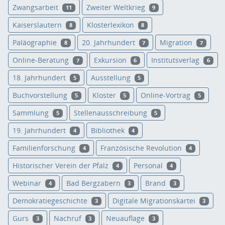
Zwangsarbeit
Zweiter Weltkrieg
11
9
Kaiserslautern
Klosterlexikon
8
8
Paläographie
20. Jahrhundert
Migration
8
7
7
Online-Beratung
Exkursion
Institutsverlag
7
6
6
18. Jahrhundert
Ausstellung
5
5
Buchvorstellung
Kloster
Online-Vortrag
5
5
5
Sammlung
Stellenausschreibung
5
5
19. Jahrhundert
Bibliothek
4
4
Familienforschung
Französische Revolution
4
4
Historischer Verein der Pfalz
Personal
4
4
Webinar
Bad Bergzabern
Brand
4
3
3
Demokratiegeschichte
Digitale Migrationskartei
3
3
Gurs
Nachruf
Neuauflage
3
3
3