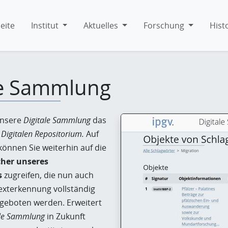
eite
Institut
Aktuelles
Forschung
Hist
le Sammlung
unsere
Digitale Sammlung
das
e
Digitalen Repositorium.
Auf
können Sie weiterhin auf die
cher unseres
s
zugreifen, die nun auch
exterkennung vollständig
geboten werden. Erweitert
ale Sammlung
in Zukunft