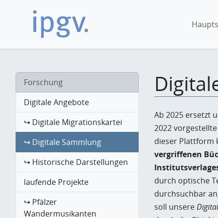
Haupts
Digita
Forschung
Digitale Angebote
Ab 2025 ersetzt 
↪ Digitale Migrationskartei
2022 vorgestellt
dieser Plattform 
↪ Digitale Sammlung
vergriffenen Bü
↪ Historische Darstellungen
Institutsverlage
durch optische T
laufende Projekte
durchsuchbar an
↪ Pfälzer
soll unsere
Digit
Wandermusikanten