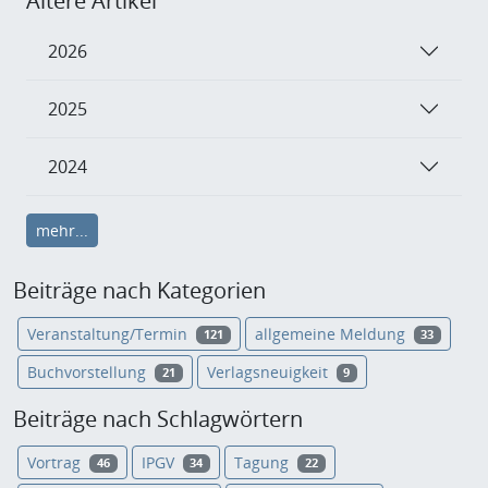
Ältere Artikel
2026
2025
2024
mehr...
Beiträge nach Kategorien
Veranstaltung/Termin
allgemeine Meldung
121
33
Buchvorstellung
Verlagsneuigkeit
21
9
Beiträge nach Schlagwörtern
Vortrag
IPGV
Tagung
46
34
22