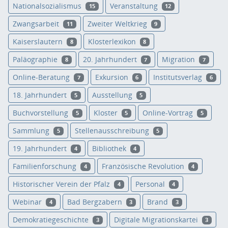
Nationalsozialismus
Veranstaltung
15
12
Zwangsarbeit
Zweiter Weltkrieg
11
9
Kaiserslautern
Klosterlexikon
8
8
Paläographie
20. Jahrhundert
Migration
8
7
7
Online-Beratung
Exkursion
Institutsverlag
7
6
6
18. Jahrhundert
Ausstellung
5
5
Buchvorstellung
Kloster
Online-Vortrag
5
5
5
Sammlung
Stellenausschreibung
5
5
19. Jahrhundert
Bibliothek
4
4
Familienforschung
Französische Revolution
4
4
Historischer Verein der Pfalz
Personal
4
4
Webinar
Bad Bergzabern
Brand
4
3
3
Demokratiegeschichte
Digitale Migrationskartei
3
3