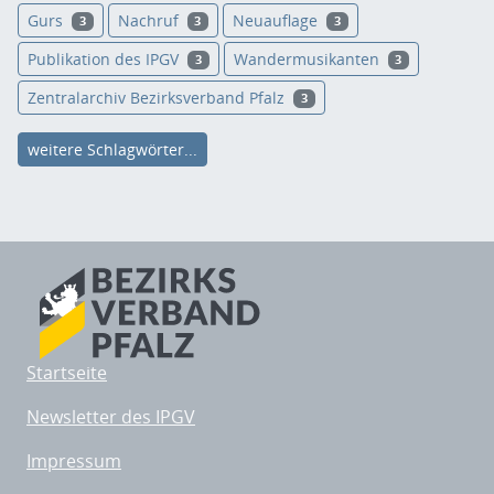
Gurs
Nachruf
Neuauflage
3
3
3
Publikation des IPGV
Wandermusikanten
3
3
Zentralarchiv Bezirksverband Pfalz
3
weitere Schlagwörter...
Startseite
Newsletter des IPGV
Impressum