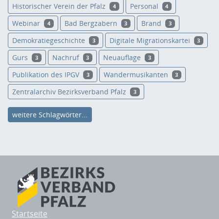
Historischer Verein der Pfalz
Personal
4
4
Webinar
Bad Bergzabern
Brand
4
3
3
Demokratiegeschichte
Digitale Migrationskartei
3
3
Gurs
Nachruf
Neuauflage
3
3
3
Publikation des IPGV
Wandermusikanten
3
3
Zentralarchiv Bezirksverband Pfalz
3
weitere Schlagwörter...
Startseite