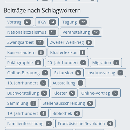
Beiträge nach Schlagwörtern
Vortrag
IPGV
Tagung
46
34
22
Nationalsozialismus
Veranstaltung
15
12
Zwangsarbeit
Zweiter Weltkrieg
11
9
Kaiserslautern
Klosterlexikon
8
8
Paläographie
20. Jahrhundert
Migration
8
7
7
Online-Beratung
Exkursion
Institutsverlag
7
6
6
18. Jahrhundert
Ausstellung
5
5
Buchvorstellung
Kloster
Online-Vortrag
5
5
5
Sammlung
Stellenausschreibung
5
5
19. Jahrhundert
Bibliothek
4
4
Familienforschung
Französische Revolution
4
4