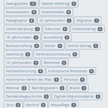
Zwangsarbeit
Zweiter Weltkrieg
11
9
Kaiserslautern
Klosterlexikon
8
8
Paläographie
20. Jahrhundert
Migration
8
7
7
Online-Beratung
Exkursion
Institutsverlag
7
6
6
18. Jahrhundert
Ausstellung
5
5
Buchvorstellung
Kloster
Online-Vortrag
5
5
5
Sammlung
Stellenausschreibung
5
5
19. Jahrhundert
Bibliothek
4
4
Familienforschung
Französische Revolution
4
4
Historischer Verein der Pfalz
Personal
4
4
Webinar
Bad Bergzabern
Brand
4
3
3
Demokratiegeschichte
Digitale Migrationskartei
3
3
Gurs
Nachruf
Neuauflage
3
3
3