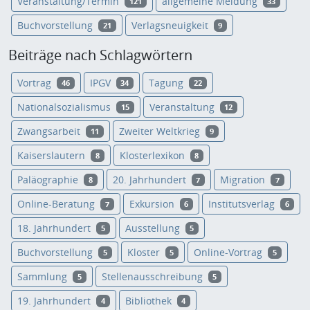
Veranstaltung/Termin
allgemeine Meldung
121
33
Buchvorstellung
Verlagsneuigkeit
21
9
Beiträge nach Schlagwörtern
Vortrag
IPGV
Tagung
46
34
22
Nationalsozialismus
Veranstaltung
15
12
Zwangsarbeit
Zweiter Weltkrieg
11
9
Kaiserslautern
Klosterlexikon
8
8
Paläographie
20. Jahrhundert
Migration
8
7
7
Online-Beratung
Exkursion
Institutsverlag
7
6
6
18. Jahrhundert
Ausstellung
5
5
Buchvorstellung
Kloster
Online-Vortrag
5
5
5
Sammlung
Stellenausschreibung
5
5
19. Jahrhundert
Bibliothek
4
4