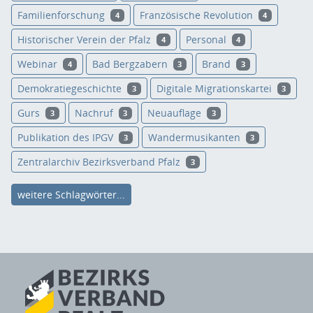
Familienforschung
Französische Revolution
4
4
Historischer Verein der Pfalz
Personal
4
4
Webinar
Bad Bergzabern
Brand
4
3
3
Demokratiegeschichte
Digitale Migrationskartei
3
3
Gurs
Nachruf
Neuauflage
3
3
3
Publikation des IPGV
Wandermusikanten
3
3
Zentralarchiv Bezirksverband Pfalz
3
weitere Schlagwörter...