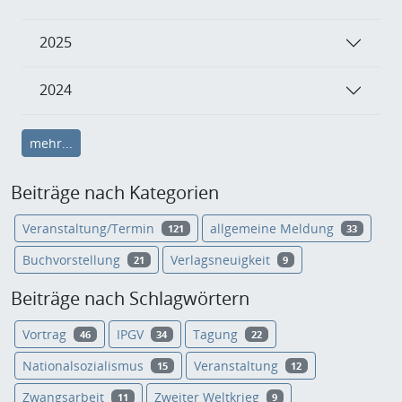
2025
2024
mehr...
Beiträge nach Kategorien
Veranstaltung/Termin
allgemeine Meldung
121
33
Buchvorstellung
Verlagsneuigkeit
21
9
Beiträge nach Schlagwörtern
Vortrag
IPGV
Tagung
46
34
22
Nationalsozialismus
Veranstaltung
15
12
Zwangsarbeit
Zweiter Weltkrieg
11
9