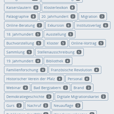
Kaiserslautern
Klosterlexikon
8
8
Paläographie
20. Jahrhundert
Migration
8
7
7
Online-Beratung
Exkursion
Institutsverlag
7
6
6
18. Jahrhundert
Ausstellung
5
5
Buchvorstellung
Kloster
Online-Vortrag
5
5
5
Sammlung
Stellenausschreibung
5
5
19. Jahrhundert
Bibliothek
4
4
Familienforschung
Französische Revolution
4
4
Historischer Verein der Pfalz
Personal
4
4
Webinar
Bad Bergzabern
Brand
4
3
3
Demokratiegeschichte
Digitale Migrationskartei
3
3
Gurs
Nachruf
Neuauflage
3
3
3