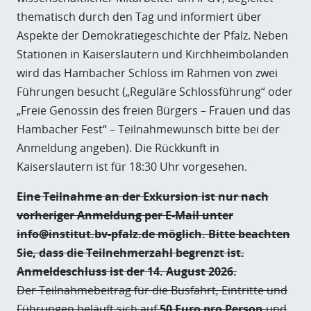
thematisch durch den Tag und informiert über
Aspekte der Demokratiegeschichte der Pfalz. Neben
Stationen in Kaiserslautern und Kirchheimbolanden
wird das Hambacher Schloss im Rahmen von zwei
Führungen besucht („Reguläre Schlossführung“ oder
„Freie Genossin des freien Bürgers – Frauen und das
Hambacher Fest“ – Teilnahmewunsch bitte bei der
Anmeldung angeben). Die Rückkunft in
Kaiserslautern ist für 18:30 Uhr vorgesehen.
Eine Teilnahme an der Exkursion ist nur nach
vorheriger Anmeldung per E-Mail unter
info@institut.bv-pfalz.de möglich. Bitte beachten
Sie, dass die Teilnehmerzahl begrenzt ist.
Anmeldeschluss ist der 14. August 2026.
Der Teilnahmebeitrag für die Busfahrt, Eintritte und
Führungen beläuft sich auf
50 Euro pro Person
und