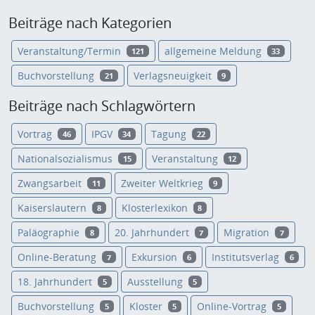
Beiträge nach Kategorien
Veranstaltung/Termin
allgemeine Meldung
121
33
Buchvorstellung
Verlagsneuigkeit
21
9
Beiträge nach Schlagwörtern
Vortrag
IPGV
Tagung
46
34
22
Nationalsozialismus
Veranstaltung
15
12
Zwangsarbeit
Zweiter Weltkrieg
11
9
Kaiserslautern
Klosterlexikon
8
8
Paläographie
20. Jahrhundert
Migration
8
7
7
Online-Beratung
Exkursion
Institutsverlag
7
6
6
18. Jahrhundert
Ausstellung
5
5
Buchvorstellung
Kloster
Online-Vortrag
5
5
5