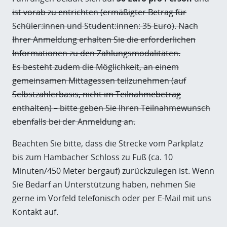
ist vorab zu entrichten (ermäßigter Betrag für
Schüler:innen und Student:innen: 35 Euro). Nach
Ihrer Anmeldung erhalten Sie die erforderlichen
Informationen zu den Zahlungsmodalitäten.
Es besteht zudem die Möglichkeit, an einem
gemeinsamen Mittagessen teilzunehmen (auf
Selbstzahlerbasis, nicht im Teilnahmebetrag
enthalten) – bitte geben Sie Ihren Teilnahmewunsch
ebenfalls bei der Anmeldung an.
Beachten Sie bitte, dass die Strecke vom Parkplatz
bis zum Hambacher Schloss zu Fuß (ca. 10
Minuten/450 Meter bergauf) zurückzulegen ist. Wenn
Sie Bedarf an Unterstützung haben, nehmen Sie
gerne im Vorfeld telefonisch oder per E-Mail mit uns
Kontakt auf.