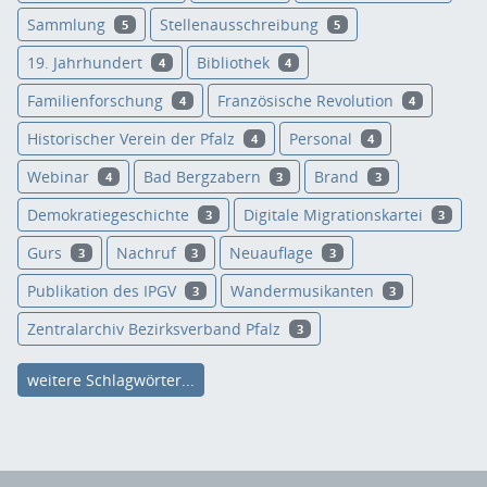
Sammlung
Stellenausschreibung
5
5
19. Jahrhundert
Bibliothek
4
4
Familienforschung
Französische Revolution
4
4
Historischer Verein der Pfalz
Personal
4
4
Webinar
Bad Bergzabern
Brand
4
3
3
Demokratiegeschichte
Digitale Migrationskartei
3
3
Gurs
Nachruf
Neuauflage
3
3
3
Publikation des IPGV
Wandermusikanten
3
3
Zentralarchiv Bezirksverband Pfalz
3
weitere Schlagwörter...