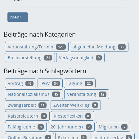
mehr...
Beiträge nach Kategorien
Veranstaltung/Termin
allgemeine Meldung
121
33
Buchvorstellung
Verlagsneuigkeit
21
9
Beiträge nach Schlagwörtern
Vortrag
IPGV
Tagung
46
34
22
Nationalsozialismus
Veranstaltung
15
12
Zwangsarbeit
Zweiter Weltkrieg
11
9
Kaiserslautern
Klosterlexikon
8
8
Paläographie
20. Jahrhundert
Migration
8
7
7
Online-Beratung
Exkursion
Institutsverlag
7
6
6