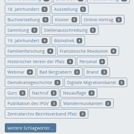
18. Jahrhundert
Ausstellung
5
5
Buchvorstellung
Kloster
Online-Vortrag
5
5
5
Sammlung
Stellenausschreibung
5
5
19. Jahrhundert
Bibliothek
4
4
Familienforschung
Französische Revolution
4
4
Historischer Verein der Pfalz
Personal
4
4
Webinar
Bad Bergzabern
Brand
4
3
3
Demokratiegeschichte
Digitale Migrationskartei
3
3
Gurs
Nachruf
Neuauflage
3
3
3
Publikation des IPGV
Wandermusikanten
3
3
Zentralarchiv Bezirksverband Pfalz
3
weitere Schlagwörter...