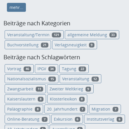
mehr...
Beiträge nach Kategorien
Veranstaltung/Termin
allgemeine Meldung
121
33
Buchvorstellung
Verlagsneuigkeit
21
9
Beiträge nach Schlagwörtern
Vortrag
IPGV
Tagung
46
34
22
Nationalsozialismus
Veranstaltung
15
12
Zwangsarbeit
Zweiter Weltkrieg
11
9
Kaiserslautern
Klosterlexikon
8
8
Paläographie
20. Jahrhundert
Migration
8
7
7
Online-Beratung
Exkursion
Institutsverlag
7
6
6