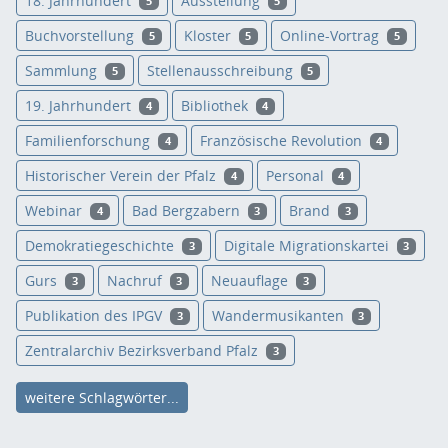
18. Jahrhundert
Ausstellung
5
5
Buchvorstellung
Kloster
Online-Vortrag
5
5
5
Sammlung
Stellenausschreibung
5
5
19. Jahrhundert
Bibliothek
4
4
Familienforschung
Französische Revolution
4
4
Historischer Verein der Pfalz
Personal
4
4
Webinar
Bad Bergzabern
Brand
4
3
3
Demokratiegeschichte
Digitale Migrationskartei
3
3
Gurs
Nachruf
Neuauflage
3
3
3
Publikation des IPGV
Wandermusikanten
3
3
Zentralarchiv Bezirksverband Pfalz
3
weitere Schlagwörter...