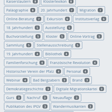
Kaiserslautern
Klosterlexikon
8
8
Paläographie
20. Jahrhundert
Migration
8
7
7
Online-Beratung
Exkursion
Institutsverlag
7
6
6
18. Jahrhundert
Ausstellung
5
5
Buchvorstellung
Kloster
Online-Vortrag
5
5
5
Sammlung
Stellenausschreibung
5
5
19. Jahrhundert
Bibliothek
4
4
Familienforschung
Französische Revolution
4
4
Historischer Verein der Pfalz
Personal
4
4
Webinar
Bad Bergzabern
Brand
4
3
3
Demokratiegeschichte
Digitale Migrationskartei
3
3
Gurs
Nachruf
Neuauflage
3
3
3
Publikation des IPGV
Wandermusikanten
3
3