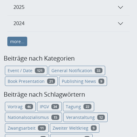
2025
2024
more...
Beiträge nach Kategorien
Event / Date
General Notification
121
33
Book Presentation
Publishing News
21
9
Beiträge nach Schlagwörtern
Vortrag
IPGV
Tagung
46
34
22
Nationalsozialismus
Veranstaltung
15
12
Zwangsarbeit
Zweiter Weltkrieg
11
9