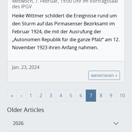
Mittwoch, 7. Februar, 19:00 Uhr im Vortragssaal
des IPGV
Heike Wittmer schildert die Ereignisse rund um
den Sturm auf das Pirmasenser Bezirksamt im
Februar 1924, die mit der Ausrufung der
„Autonomen Republik für die ganze Pfalz“ am 12.
November 1923 ihren Anfang nahmen.
Jan. 23, 2024
weiterlesen »
«
‹
1
2
3
4
5
6
7
8
9
10
Older Articles
2026