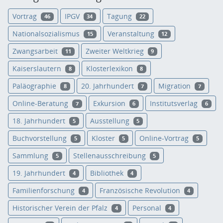
Vortrag
IPGV
Tagung
46
34
22
Nationalsozialismus
Veranstaltung
15
12
Zwangsarbeit
Zweiter Weltkrieg
11
9
Kaiserslautern
Klosterlexikon
8
8
Paläographie
20. Jahrhundert
Migration
8
7
7
Online-Beratung
Exkursion
Institutsverlag
7
6
6
18. Jahrhundert
Ausstellung
5
5
Buchvorstellung
Kloster
Online-Vortrag
5
5
5
Sammlung
Stellenausschreibung
5
5
19. Jahrhundert
Bibliothek
4
4
Familienforschung
Französische Revolution
4
4
Historischer Verein der Pfalz
Personal
4
4