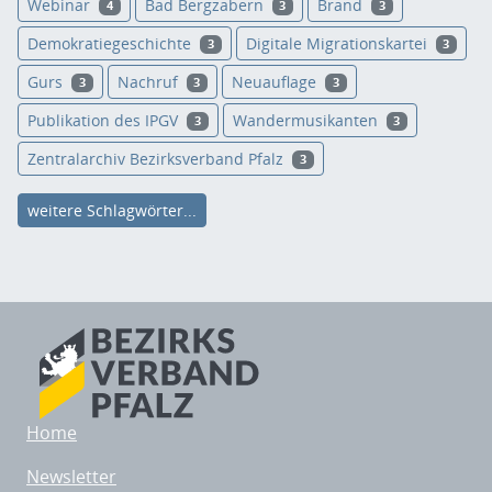
Webinar
Bad Bergzabern
Brand
4
3
3
Demokratiegeschichte
Digitale Migrationskartei
3
3
Gurs
Nachruf
Neuauflage
3
3
3
Publikation des IPGV
Wandermusikanten
3
3
Zentralarchiv Bezirksverband Pfalz
3
weitere Schlagwörter...
Home
Newsletter