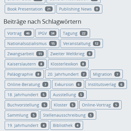
Book Presentation
Publishing News
21
9
Beiträge nach Schlagwörtern
Vortrag
IPGV
Tagung
46
34
22
Nationalsozialismus
Veranstaltung
15
12
Zwangsarbeit
Zweiter Weltkrieg
11
9
Kaiserslautern
Klosterlexikon
8
8
Paläographie
20. Jahrhundert
Migration
8
7
7
Online-Beratung
Exkursion
Institutsverlag
7
6
6
18. Jahrhundert
Ausstellung
5
5
Buchvorstellung
Kloster
Online-Vortrag
5
5
5
Sammlung
Stellenausschreibung
5
5
19. Jahrhundert
Bibliothek
4
4