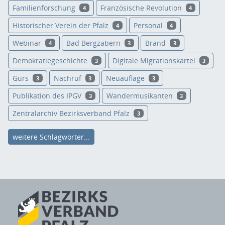
Familienforschung
Französische Revolution
4
4
Historischer Verein der Pfalz
Personal
4
4
Webinar
Bad Bergzabern
Brand
4
3
3
Demokratiegeschichte
Digitale Migrationskartei
3
3
Gurs
Nachruf
Neuauflage
3
3
3
Publikation des IPGV
Wandermusikanten
3
3
Zentralarchiv Bezirksverband Pfalz
3
weitere Schlagwörter...