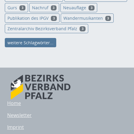
Gurs
Nachruf
Neuauflage
3
3
3
Publikation des IPGV
Wandermusikanten
3
3
Zentralarchiv Bezirksverband Pfalz
3
weitere Schlagwörter...
Home
Newsletter
Imprint