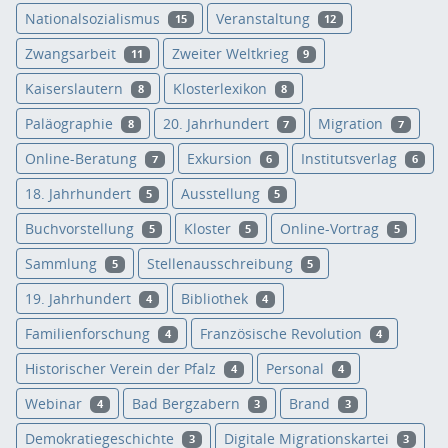
Nationalsozialismus
Veranstaltung
15
12
Zwangsarbeit
Zweiter Weltkrieg
11
9
Kaiserslautern
Klosterlexikon
8
8
Paläographie
20. Jahrhundert
Migration
8
7
7
Online-Beratung
Exkursion
Institutsverlag
7
6
6
18. Jahrhundert
Ausstellung
5
5
Buchvorstellung
Kloster
Online-Vortrag
5
5
5
Sammlung
Stellenausschreibung
5
5
19. Jahrhundert
Bibliothek
4
4
Familienforschung
Französische Revolution
4
4
Historischer Verein der Pfalz
Personal
4
4
Webinar
Bad Bergzabern
Brand
4
3
3
Demokratiegeschichte
Digitale Migrationskartei
3
3