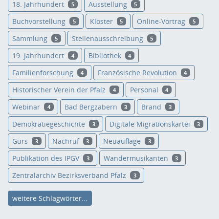
18. Jahrhundert
Ausstellung
5
5
Buchvorstellung
Kloster
Online-Vortrag
5
5
5
Sammlung
Stellenausschreibung
5
5
19. Jahrhundert
Bibliothek
4
4
Familienforschung
Französische Revolution
4
4
Historischer Verein der Pfalz
Personal
4
4
Webinar
Bad Bergzabern
Brand
4
3
3
Demokratiegeschichte
Digitale Migrationskartei
3
3
Gurs
Nachruf
Neuauflage
3
3
3
Publikation des IPGV
Wandermusikanten
3
3
Zentralarchiv Bezirksverband Pfalz
3
weitere Schlagwörter...