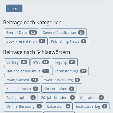
more...
Beiträge nach Kategorien
Event / Date
General Notification
121
33
Book Presentation
Publishing News
21
9
Beiträge nach Schlagwörtern
Vortrag
IPGV
Tagung
46
34
22
Nationalsozialismus
Veranstaltung
15
12
Zwangsarbeit
Zweiter Weltkrieg
11
9
Kaiserslautern
Klosterlexikon
8
8
Paläographie
20. Jahrhundert
Migration
8
7
7
Online-Beratung
Exkursion
Institutsverlag
7
6
6