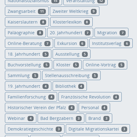
Nationalsozialismus
Veranstaltung
15
12
Zwangsarbeit
Zweiter Weltkrieg
11
9
Kaiserslautern
Klosterlexikon
8
8
Paläographie
20. Jahrhundert
Migration
8
7
7
Online-Beratung
Exkursion
Institutsverlag
7
6
6
18. Jahrhundert
Ausstellung
5
5
Buchvorstellung
Kloster
Online-Vortrag
5
5
5
Sammlung
Stellenausschreibung
5
5
19. Jahrhundert
Bibliothek
4
4
Familienforschung
Französische Revolution
4
4
Historischer Verein der Pfalz
Personal
4
4
Webinar
Bad Bergzabern
Brand
4
3
3
Demokratiegeschichte
Digitale Migrationskartei
3
3