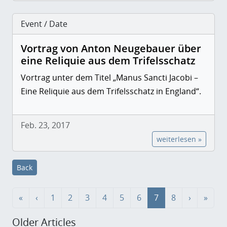
Event / Date
Vortrag von Anton Neugebauer über
eine Reliquie aus dem Trifelsschatz
Vortrag unter dem Titel „Manus Sancti Jacobi –
Eine Reliquie aus dem Trifelsschatz in England“.
Feb. 23, 2017
weiterlesen »
Back
«
‹
1
2
3
4
5
6
7
8
›
»
Older Articles