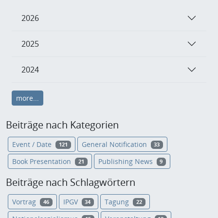
2026
2025
2024
more...
Beiträge nach Kategorien
Event / Date
General Notification
121
33
Book Presentation
Publishing News
21
9
Beiträge nach Schlagwörtern
Vortrag
IPGV
Tagung
46
34
22