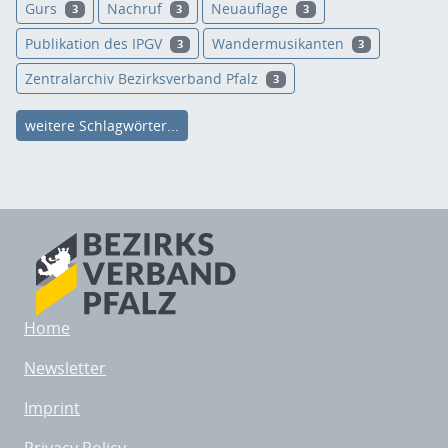
Gurs
Nachruf
Neuauflage
3
3
3
Publikation des IPGV
Wandermusikanten
3
3
Zentralarchiv Bezirksverband Pfalz
3
weitere Schlagwörter...
Home
Newsletter
Imprint