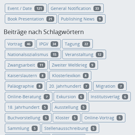
Event / Date
General Notification
121
33
Book Presentation
Publishing News
21
9
Beiträge nach Schlagwörtern
Vortrag
IPGV
Tagung
46
34
22
Nationalsozialismus
Veranstaltung
15
12
Zwangsarbeit
Zweiter Weltkrieg
11
9
Kaiserslautern
Klosterlexikon
8
8
Paläographie
20. Jahrhundert
Migration
8
7
7
Online-Beratung
Exkursion
Institutsverlag
7
6
6
18. Jahrhundert
Ausstellung
5
5
Buchvorstellung
Kloster
Online-Vortrag
5
5
5
Sammlung
Stellenausschreibung
5
5