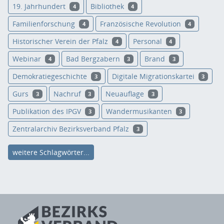
19. Jahrhundert
Bibliothek
4
4
Familienforschung
Französische Revolution
4
4
Historischer Verein der Pfalz
Personal
4
4
Webinar
Bad Bergzabern
Brand
4
3
3
Demokratiegeschichte
Digitale Migrationskartei
3
3
Gurs
Nachruf
Neuauflage
3
3
3
Publikation des IPGV
Wandermusikanten
3
3
Zentralarchiv Bezirksverband Pfalz
3
weitere Schlagwörter...