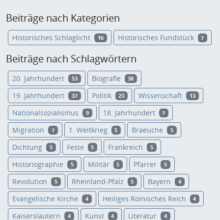
Beiträge nach Kategorien
Historisches Schlaglicht
Historisches Fundstück
16
7
Beiträge nach Schlagwörtern
20. Jahrhundert
Biografie
53
38
19. Jahrhundert
Politik
Wissenschaft
37
23
13
Nationalsozialismus
18. Jahrhundert
9
7
Migration
1. Weltkrieg
Braeuche
7
5
5
Dichtung
Feste
Frankreich
5
5
5
Historiographie
Militär
Pfarrer
5
5
5
Revolution
Rheinland-Pfalz
Bayern
5
5
4
Evangelische Kirche
Heiliges Römisches Reich
4
4
Kaiserslautern
Kunst
Literatur
4
4
4