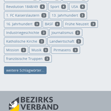
Revolution 1848/49
Sport
USA
4
4
4
1. FC Kaiserslautern
13. Jahrhundert
3
3
16. Jahrhundert
BASF
Frühe Neuzeit
3
3
3
Industriegeschichte
Journalismus
3
3
Katholische Kirche
Landwirtschaft
3
3
Mission
Musik
Pirmasens
3
3
3
französische Truppen
3
weitere Schlagwörter...