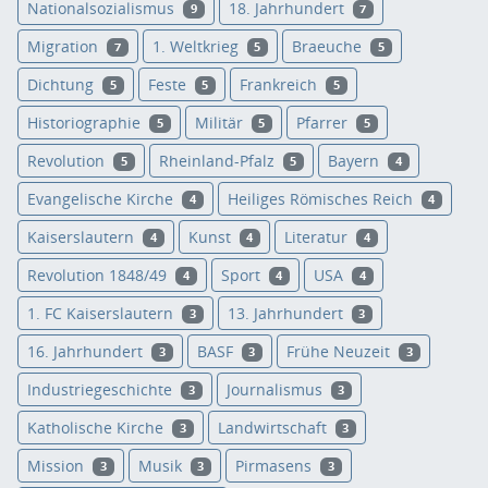
Nationalsozialismus
18. Jahrhundert
9
7
Migration
1. Weltkrieg
Braeuche
7
5
5
Dichtung
Feste
Frankreich
5
5
5
Historiographie
Militär
Pfarrer
5
5
5
Revolution
Rheinland-Pfalz
Bayern
5
5
4
Evangelische Kirche
Heiliges Römisches Reich
4
4
Kaiserslautern
Kunst
Literatur
4
4
4
Revolution 1848/49
Sport
USA
4
4
4
1. FC Kaiserslautern
13. Jahrhundert
3
3
16. Jahrhundert
BASF
Frühe Neuzeit
3
3
3
Industriegeschichte
Journalismus
3
3
Katholische Kirche
Landwirtschaft
3
3
Mission
Musik
Pirmasens
3
3
3