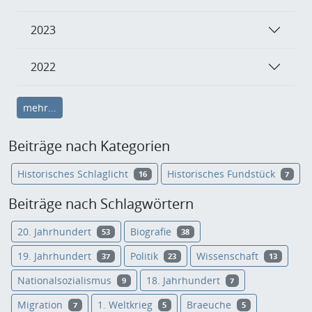
2023
2022
mehr...
Beiträge nach Kategorien
Historisches Schlaglicht
Historisches Fundstück
16
7
Beiträge nach Schlagwörtern
20. Jahrhundert
Biografie
53
38
19. Jahrhundert
Politik
Wissenschaft
37
23
13
Nationalsozialismus
18. Jahrhundert
9
7
Migration
1. Weltkrieg
Braeuche
7
5
5