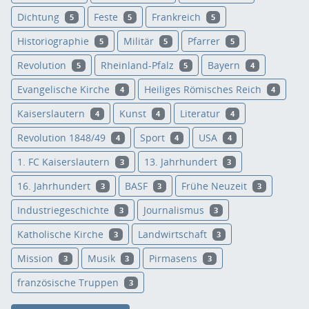
Dichtung
Feste
Frankreich
5
5
5
Historiographie
Militär
Pfarrer
5
5
5
Revolution
Rheinland-Pfalz
Bayern
5
5
4
Evangelische Kirche
Heiliges Römisches Reich
4
4
Kaiserslautern
Kunst
Literatur
4
4
4
Revolution 1848/49
Sport
USA
4
4
4
1. FC Kaiserslautern
13. Jahrhundert
3
3
16. Jahrhundert
BASF
Frühe Neuzeit
3
3
3
Industriegeschichte
Journalismus
3
3
Katholische Kirche
Landwirtschaft
3
3
Mission
Musik
Pirmasens
3
3
3
französische Truppen
3