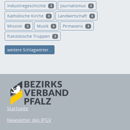
Industriegeschichte
Journalismus
3
3
Katholische Kirche
Landwirtschaft
3
3
Mission
Musik
Pirmasens
3
3
3
französische Truppen
3
weitere Schlagwörter...
Startseite
Newsletter des IPGV