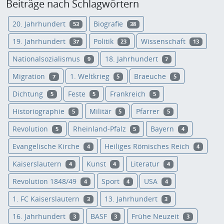
Beiträge nach Schlagwörtern
20. Jahrhundert
Biografie
53
38
19. Jahrhundert
Politik
Wissenschaft
37
23
13
Nationalsozialismus
18. Jahrhundert
9
7
Migration
1. Weltkrieg
Braeuche
7
5
5
Dichtung
Feste
Frankreich
5
5
5
Historiographie
Militär
Pfarrer
5
5
5
Revolution
Rheinland-Pfalz
Bayern
5
5
4
Evangelische Kirche
Heiliges Römisches Reich
4
4
Kaiserslautern
Kunst
Literatur
4
4
4
Revolution 1848/49
Sport
USA
4
4
4
1. FC Kaiserslautern
13. Jahrhundert
3
3
16. Jahrhundert
BASF
Frühe Neuzeit
3
3
3