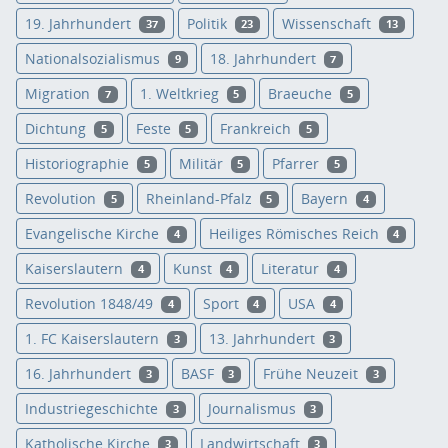
19. Jahrhundert
Politik
Wissenschaft
37
23
13
Nationalsozialismus
18. Jahrhundert
9
7
Migration
1. Weltkrieg
Braeuche
7
5
5
Dichtung
Feste
Frankreich
5
5
5
Historiographie
Militär
Pfarrer
5
5
5
Revolution
Rheinland-Pfalz
Bayern
5
5
4
Evangelische Kirche
Heiliges Römisches Reich
4
4
Kaiserslautern
Kunst
Literatur
4
4
4
Revolution 1848/49
Sport
USA
4
4
4
1. FC Kaiserslautern
13. Jahrhundert
3
3
16. Jahrhundert
BASF
Frühe Neuzeit
3
3
3
Industriegeschichte
Journalismus
3
3
Katholische Kirche
Landwirtschaft
3
3